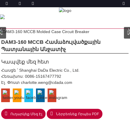
ԱՐՏԱԴՐԱՆՔ
ՏՈՒՆ
ԱՊՐԱՆՔՆԵՐ
ՁԵՒԱՎՈՐՎԱԾ Պ
ԱՏՅԱՆԱՅԻՆ ԱՆՋԱՏԻՉ (MCCB)
DAM3 ՁՈՒԼՎԱԾ
ՊԱՏՅԱՆ ՇՂԹԱՅԱԿԱՆ ԱՆՋԱՏԻՉ
DAM3-160 MCCB Համաձուլվածքային
Պատյանային Անջատիչ
Կապվեք մեզ հետ
Հասցե ՝ Shanghai DaDa Electric Co., Ltd.
Հեռախոս:
0086-15167477792
Էլ. Փոստ
charlotte.weng@cdada.com
Ուղարկեք Մեզ Էլ
Ներբեռնեք Որպես PDF