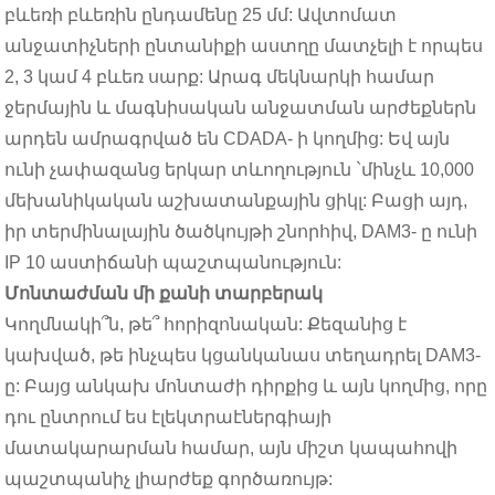
բևեռի բևեռին ընդամենը 25 մմ: Ավտոմատ
անջատիչների ընտանիքի աստղը մատչելի է որպես
2, 3 կամ 4 բևեռ սարք: Արագ մեկնարկի համար
ջերմային և մագնիսական անջատման արժեքներն
արդեն ամրագրված են CDADA- ի կողմից: Եվ այն
ունի չափազանց երկար տևողություն `մինչև 10,000
մեխանիկական աշխատանքային ցիկլ: Բացի այդ,
իր տերմինալային ծածկույթի շնորհիվ, DAM3- ը ունի
IP 10 աստիճանի պաշտպանություն:
Մոնտաժման մի քանի տարբերակ
Կողմնակի՞ն, թե՞ հորիզոնական: Քեզանից է
կախված, թե ինչպես կցանկանաս տեղադրել DAM3-
ը: Բայց անկախ մոնտաժի դիրքից և այն կողմից, որը
դու ընտրում ես էլեկտրաէներգիայի
մատակարարման համար, այն միշտ կապահովի
պաշտպանիչ լիարժեք գործառույթ: