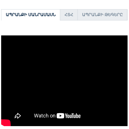
ԱՊՐԱՆՔԻ ՄԱՆՐԱՄԱՍՆ
ՀՏՀ
ԱՊՐԱՆՔԻ ԹԵԳԵՐԸ