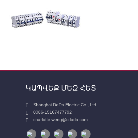
ԿԱՊՎԵՔ ՄԵԶ ՀԵՏ
Shanghai DaDa Electric Co., Ltd.
0086-15167477792
charlotte.weng@cdada.com