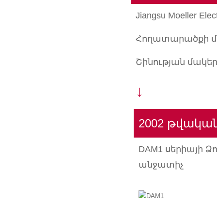
Jiangsu Moeller Ele
Հողատարածքի մա
Շինության մակերե
↓
2002 թվակա
DAM1 սերիայի Ձո
անջատիչ