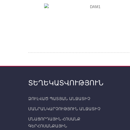
ՏԵՂԵԿԱՏՎՈՒԹՅՈՒՆ
ՁՈՒԼՎԱԾ ՊԱՏՅԱՆ ԱՆՋԱՏԻՉ
ՄԱՆՐԱՆԿԱՐՉՈՒԹՅՈՒՆ ԱՆՋԱՏԻՉ
ՄՆԱՑՈՐԴԱՅԻՆ ՀՈՍԱՆՔ
ԳԵՐՀՈՍԱՆՔԱՅԻՆ