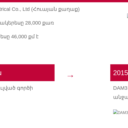
ctrical Co., Ltd (Հուայան քաղաք)
կերեսը 28,000 քառ
սը 46,000 քմ է
ն
201
→
ւլված գործի
DAM3
անջ