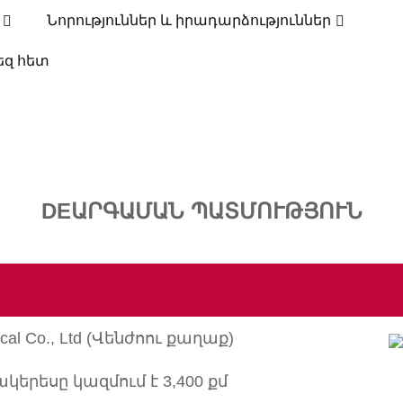
Նորություններ և իրադարձություններ
ՊԱՏՄՈՒԹՅՈՒՆ
եզ հետ
ՏՈՒՆ
ՊԱՏՄՈՒԹՅՈՒՆ
DEԱՐԳԱՄԱՆ ՊԱՏՄՈՒԹՅՈՒՆ
rical Co., Ltd (Վենժոու քաղաք)
երեսը կազմում է 3,400 քմ