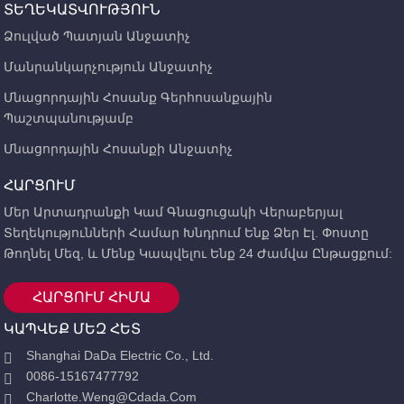
ՏԵՂԵԿԱՏՎՈՒԹՅՈՒՆ
Ձուլված Պատյան Անջատիչ
Մանրանկարչություն Անջատիչ
Մնացորդային Հոսանք Գերհոսանքային
Պաշտպանությամբ
Մնացորդային Հոսանքի Անջատիչ
ՀԱՐՑՈՒՄ
Մեր Արտադրանքի Կամ Գնացուցակի Վերաբերյալ
Տեղեկությունների Համար Խնդրում Ենք Ձեր Էլ. Փոստը
Թողնել Մեզ, ԵՒ Մենք Կապվելու Ենք 24 Ժամվա Ընթացքում:
ՀԱՐՑՈՒՄ ՀԻՄԱ
ԿԱՊՎԵՔ ՄԵԶ ՀԵՏ
Shanghai DaDa Electric Co., Ltd.
0086-15167477792
Charlotte.weng@cdada.com