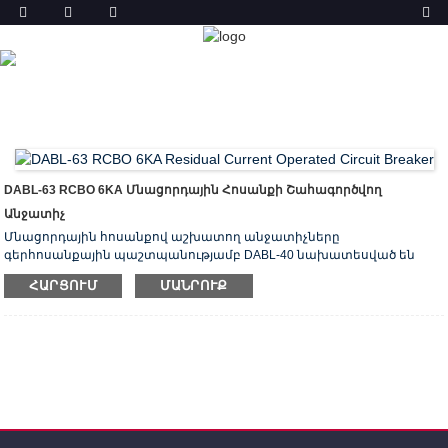
ԱՐՏԱԴՐԱՆՔ
ՏՈՒՆ
ԱՊՐԱՆՔՆԵՐ
ՄՆԱՑՈՐԴԱՅԻՆ ԸՆԹԱՑԻԿ
ԱՆՋԱՏԻՉ ԳԵՐՀՈՍԱՆՔԱՅԻՆ ՊԱՇՏՊԱՆՈՒԹՅԱՄԲ
(RCBO)
DABL-63 ԷԼԵԿՏՐՈՆԱՅԻՆ RCBO
DABL-63 RCBO 6KA Մնացորդային Հոսանքի Շահագործվող
Անջատիչ
Մնացորդային հոսանքով աշխատող անջատիչները
գերհոսանքային պաշտպանությամբ DABL-40 նախատեսված են
էլեկտրական ցնցումներից վտանգի պաշտպանության համար
ՀԱՐՑՈՒՄ
ՄԱՆՐՈՒՔ
`էլեկտրամոնտաժային մեկուսացման խափանումների դեպքում`
երկրի հոսանքի արտահոսքի, գերբեռնվածության և կարճ
միացման պաշտպանությունից առաջացած հրդեհները կանխելու
համար:
Դրանք խորհուրդ են տրվում պաշտպանել խմբային գծերը, որոնք
մատակարարում են բացօթյա տեղադրման ամաններ, սարքեր և
ավտոտնակի և նկուղի լուսավորություն: