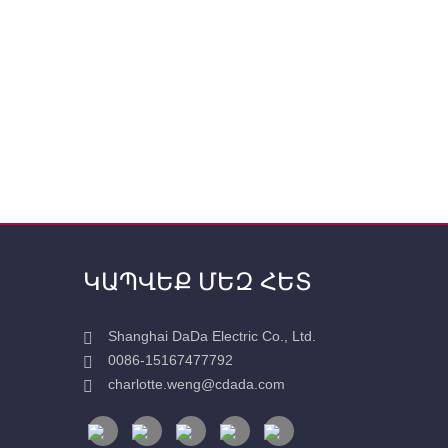
ԿԱՊՎԵՔ ՄԵԶ ՀԵՏ
Shanghai DaDa Electric Co., Ltd.
0086-15167477792
charlotte.weng@cdada.com