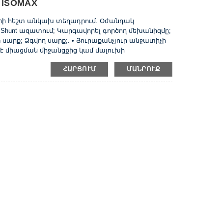
B ISOMAX
երի հեշտ անկախ տեղադրում. Օժանդակ
hunt ազատում; Կարգավորել գործող մեխանիզմը;
 սարք; Ձգվող սարք;. • Յուրաքանչյուր անջատիչի
 միացման միջանցքից կամ մալուխի
րներից, տեղադրման վահանակի վրա դրա
ՀԱՐՑՈՒՄ
ՄԱՆՐՈՒՔ
կույզների շարքից: • Հատուկ սեղմիչի
ղ են տեղադրվել DIN- երկաթուղու վրա: ...