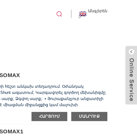
Անգլերեն
ԱՁՈՒԼՎԱԾ ՊԱՏՅԱՆ ՇՂԹԱՅԱԿԱՆ ԱՆՋԱՏԻՉ
 ISOMAX
երի հեշտ անկախ տեղադրում. Օժանդակ
hunt ազատում; Կարգավորել գործող մեխանիզմը;
 սարք; Ձգվող սարք;. • Յուրաքանչյուր անջատիչի
 միացման միջանցքից կամ մալուխի
րներից, տեղադրման վահանակի վրա դրա
ՀԱՐՑՈՒՄ
ՄԱՆՐՈՒՔ
կույզների շարքից: • Հատուկ սեղմիչի
ղ են տեղադրվել DIN- երկաթուղու վրա: ...
 ISOMAX1