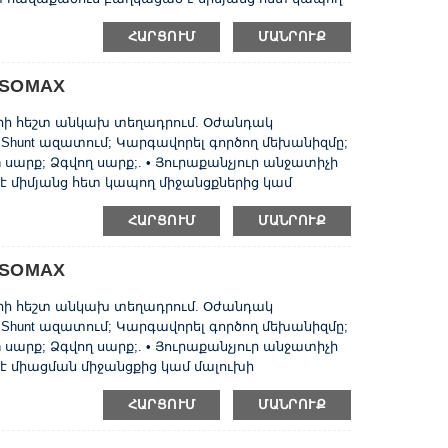
ներից, փուլային բաժանարարներից,
ՀԱՐՑՈՒՄ
ՄԱՆՐՈՒՔ
 `դրանց վրա տեղադրելու համար. • տեղադրման
ությամբ 125 և 160 միավորները կարող են
 ISOMAX
երի հեշտ անկախ տեղադրում. Օժանդակ
hunt ազատում; Կարգավորել գործող մեխանիզմը;
 սարք; Ձգվող սարք;. • Յուրաքանչյուր անջատիչի
միմյանց հետ կապող միջանցքներից կամ
աժանարարներից, պտուտակների և ընկույզների
ՀԱՐՑՈՒՄ
ՄԱՆՐՈՒՔ
րման վահանակի վրա: • Հատուկ սեղմիչի
ղ են տեղադրվել DIN- ռելսի վրա: • Քաշը և դի ...
 ISOMAX
երի հեշտ անկախ տեղադրում. Օժանդակ
hunt ազատում; Կարգավորել գործող մեխանիզմը;
 սարք; Ձգվող սարք;. • Յուրաքանչյուր անջատիչի
 միացման միջանցքից կամ մալուխի
րներից, տեղադրման վահանակի վրա դրա
ՀԱՐՑՈՒՄ
ՄԱՆՐՈՒՔ
կույզների շարքից: • Հատուկ սեղմիչի
ղ են տեղադրվել DIN- երկաթուղու վրա: ...