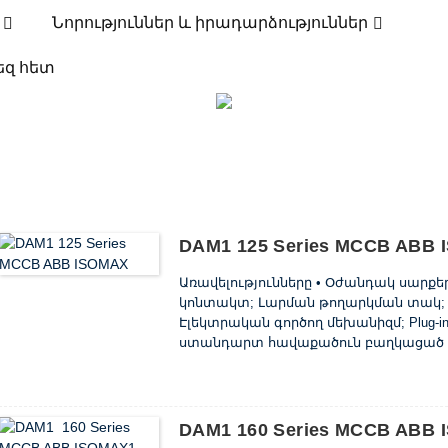
Նորություններ և իրադարձություններ
ԱՐՏԱԴՐԱՆՔ
եզ հետ
ՅԱՆԱՅԻՆ ԱՆՋԱՏԻՉ (MCCB)
DAM1 ՀԱՄ
DAM1 ISOMAX S SERIES MCCB
DAM1 125 Series MCCB ABB
Առավելությունները • Օժանդակ սարք
կոնտակտ; Լարման թողարկման տակ; S
Էլեկտրական գործող մեխանիզմ; Plug-in
ստանդարտ հավաքածուն բաղկացած է
ճարմանդներից, փուլային բաժանարա
տեղադրման համար պտուտակների և ըն
օգնությամբ 125 և 160 միավորները կարո
DAM1 160 Series MCCB ABB