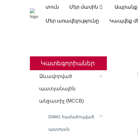
տուն
Մեր մասին
Ապրանք
Մեր առավելությունը
Կապվեք մ
ՏՈՒՆ
ԱՊՐԱՆՔՆԵՐ
ՁԵՒԱՎՈՐՎԱԾ ՊԱՏ
Կատեգորիաներ
Ձևավորված
պատյանային
անջատիչ (MCCB)
DAM1 համաձուլված
պատյան