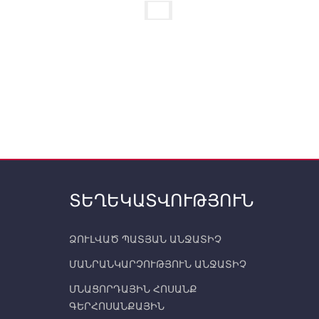
ՏԵՂԵԿԱՏՎՈՒԹՅՈՒՆ
ՁՈՒԼՎԱԾ ՊԱՏՅԱՆ ԱՆՋԱՏԻՉ
ՄԱՆՐԱՆԿԱՐՉՈՒԹՅՈՒՆ ԱՆՋԱՏԻՉ
ՄՆԱՑՈՐԴԱՅԻՆ ՀՈՍԱՆՔ
ԳԵՐՀՈՍԱՆՔԱՅԻՆ