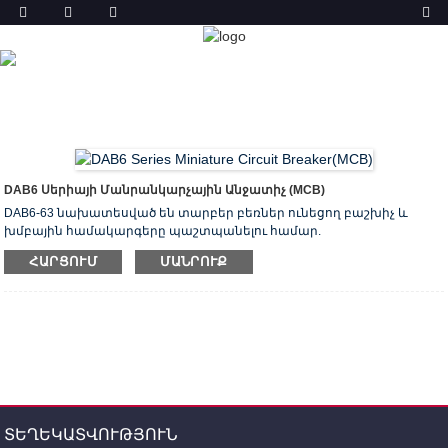
ԱՐՏԱԴՐԱՆՔ
ՏՈՒՆ
ԱՊՐԱՆՔՆԵՐ
ՄԱՆՐԱՆԿԱՐՉՈՒԹՅՈՒՆ
ԱՆՋԱՏԻՉ (MCB)
DAB6-63 ՄԱՆՐԱՆԿԱՐՉՈՒԹՅՈՒՆ
ԱՆՋԱՏԻՉ
DAB6 Սերիայի Մանրանկարչային Անջատիչ (MCB)
DAB6-63 նախատեսված են տարբեր բեռներ ունեցող բաշխիչ և
խմբային համակարգերը պաշտպանելու համար.
- էլեկտրական սարքեր, լուսավորություն - V բնութագրական
ՀԱՐՑՈՒՄ
ՄԱՆՐՈՒՔ
անջատիչներ;
- կրիչներ չափավոր մեկնարկային հոսանքներով (կոմպրեսոր,
երկրպագուների խումբ) - C բնութագրական անջատիչներ;
- բարձր մեկնարկային հոսանքներով շարժիչներ (բարձրացման
մեխանիզմներ, պոմպեր) - D բնորոշ անջատիչներ;
DAB6-63 մանրանկարիչ անջատիչը խորհուրդ է տրվում օգտագործել
բնակելի և հասարակական շենքերի էլեկտրական բաշխման
վահանակներում:
ՏԵՂԵԿԱՏՎՈՒԹՅՈՒՆ