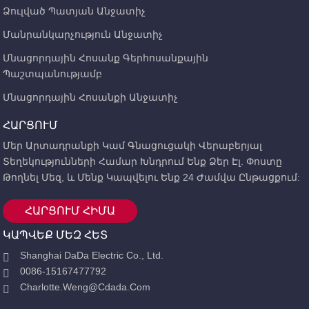
Ձուլված Պատյան Անջատիչ
Մանրանկարչություն Անջատիչ
Մնացորդային Հոսանք Գերհոսանքային
Պաշտպանությամբ
Մնացորդային Հոսանքի Անջատիչ
ՀԱՐՑՈՒՄ
Մեր Արտադրանքի Կամ Գնացուցակի Վերաբերյալ
Տեղեկությունների Համար Խնդրում Ենք Ձեր Էլ. Փոստը
Թողնել Մեզ, ԵՒ Մենք Կապվելու Ենք 24 Ժամվա Ընթացքում:
ՀԱՐՑՈՒՄ ՀԻՄԱ
ԿԱՊՎԵՔ ՄԵԶ ՀԵՏ
Shanghai DaDa Electric Co., Ltd.
0086-15167477792
Charlotte.weng@cdada.com