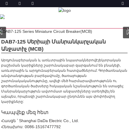
ԱՐՏԱԴՐԱՆՔ
ՏՈՒՆ
ԱՊՐԱՆՔՆԵՐ
ՄԱՆՐԱՆԿԱՐՉՈՒԹՅՈՒՆ
ԱՆՋԱՏԻՉ (MCB)
DAB7-125 ՄԱՆՐԱՆԿԱՐՉՈՒԹՅԱՆ
ԱՆՋԱՏԻՉ
DAB7-125 Սերիայի Մանրանկարչական
Անջատիչ (MCB)
Արդյունաբերական և առևտրային նպատակներով
Էլեկտրական
բաշխման կարիքները շարունակաբար զարգանում են բնակելի,
առևտրային և արդյունաբերական հատվածներում: Գործառնական
անվտանգության բարելավումը, ծառայության
շարունակականությունը, ավելի մեծ հարմարավետությունն ու
գործառնական ծախսերը հսկայական նշանակություն են ստացել:
Մանրանկարչություն ավտոմատ անջատիչները ստեղծվել են
այնպես, որպեսզի շարունակաբար ընդունեն այս փոփոխվող
կարիքները:
Կապվեք մեզ հետ
Հասցե ՝ Shanghai DaDa Electric Co., Ltd.
Հեռախոս:
0086-15167477792