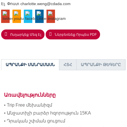
Էլ. Փոստ
charlotte.weng@cdada.com
Ուղարկեք Մեզ Էլ
Ներբեռնեք Որպես PDF
ԱՊՐԱՆՔԻ ՄԱՆՐԱՄԱՍՆ
ՀՏՀ
ԱՊՐԱՆՔԻ ԹԵԳԵՐԸ
Առավելությունները
• Trip Free մեխանիզմ
• Անջատիչի բարձր հզորություն 15KA
• Դրական շփման ցուցում