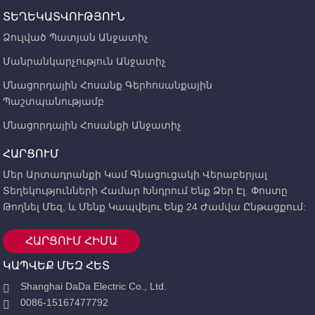
ՏԵՂԵԿԱՏՎՈՒԹՅՈՒՆ
Ձուլված Պատյան Անջատիչ
Մանրանկարչություն Անջատիչ
Մնացորդային Հոսանք Գերհոսանքային
Պաշտպանությամբ
Մնացորդային Հոսանքի Անջատիչ
ՀԱՐՑՈՒՄ
Մեր Արտադրանքի Կամ Գնացուցակի Վերաբերյալ
Տեղեկությունների Համար Խնդրում Ենք Ձեր Էլ. Փոստը
Թողնել Մեզ, ԵՒ Մենք Կապվելու Ենք 24 Ժամվա Ընթացքում:
ՀԱՐՑՈՒՄ ՀԻՄԱ
ԿԱՊՎԵՔ ՄԵԶ ՀԵՏ
Shanghai DaDa Electric Co., Ltd.
0086-15167477792