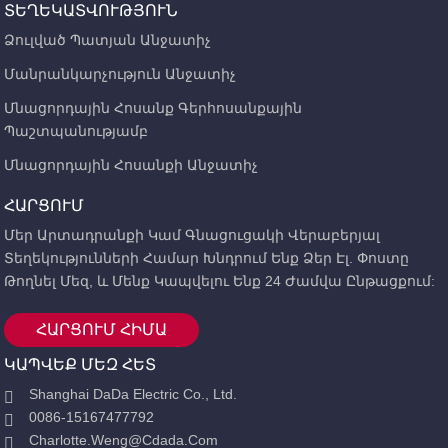
միացումը պաշտպանելու համար: Նորմալ պայմաններում, այն
ՏԵՂԵԿԱՏՎՈՒԹՅՈՒՆ
կարող է օգտագործվել նաև գծերի հազվադեպ փոխարկման
Ձուլված Պատյան Անջատիչ
համար:
Մանրանկարչություն Անջատիչ
Մնացորդային Հոսանք Գերհոսանքային
Պաշտպանությամբ
Մնացորդային Հոսանքի Անջատիչ
ՀԱՐՑՈՒՄ
Մեր Արտադրանքի Կամ Գնացուցակի Վերաբերյալ
Տեղեկությունների Համար Խնդրում Ենք Ձեր Էլ. Փոստը
Թողնել Մեզ, ԵՒ Մենք Կապվելու Ենք 24 Ժամվա Ընթացքում:
ՀԱՐՑՈՒՄ ՀԻՄԱ
ԿԱՊՎԵՔ ՄԵԶ ՀԵՏ
Shanghai DaDa Electric Co., Ltd.
0086-15167477792
Charlotte.weng@cdada.com