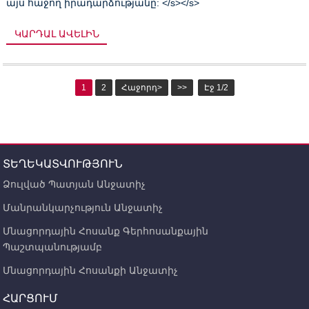
այս հաջող իրադարձությանը: </s></s>
ԿԱՐԴԱԼ ԱՎԵԼԻՆ
1
2
Հաջորդ>
>>
Էջ 1/2
ՏԵՂԵԿԱՏՎՈՒԹՅՈՒՆ
Ձուլված Պատյան Անջատիչ
Մանրանկարչություն Անջատիչ
Մնացորդային Հոսանք Գերհոսանքային
Պաշտպանությամբ
Մնացորդային Հոսանքի Անջատիչ
ՀԱՐՑՈՒՄ