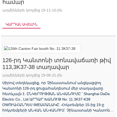
համար
ադմինների կողմից 19-11-10-ին
ԿԱՐԴԱԼ ԱՎԵԼԻՆ
126-րդ Կանտոնի տոնավաճառի թիվ
113,3K37-38 տաղավար
ադմինների կողմից 19-08-21-ին
Սիրով տեղեկացեք, որ Չինաստանում անցկացվող
Կանտոնի 126-րդ ցուցահանդեսում մեր տաղավարը
հետևյալն է. ԸՆԿԵՐՈՒԹՅԱՆ ԱՆՎԱՆՈՒՄԸ ՝ Shanghai DaDa
Electric Co., Ltd ԱՐԴԱՐ ԽԱՆՈՒԹ No: 11.3K37-K38
OWՈՒԱՀԱՆԴԵՍ IMEԱՄԱՆԱԿԸ. Հոկտեմբեր 15-ից 19-ը
հոկտեմբերի ԱՆՎԱՆ ԱՆՎԱՆՈՒՄ. Չինաստանի Կանտոնի
տոնավաճառ Բարի գալուստ մեր տաղավարի սենյակ ՝