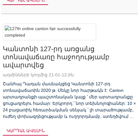
ԿԱՐԴԱԼ ԱՎԵԼԻՆ
Կանտոնի 127-րդ առցանց
տոնավաճառը հաջողությամբ
ավարտվեց
ադմինների կողմից 21-01-12-ին
Շանհայ Դադան մասնակցեց Կանտոնի 127-րդ
տոնավաճառին 2020 թ. Մեկը նոր հարթակն է: Canton
արտադրանքի պաշտոնական կայք ՝ մեր արտադրանքը
ցուցադրելու համար: Երկրորդ ՝ նոր տեխնոլոգիաներ: 10 ×
24 բացառիկ հեռարձակման սենյակ ՝ լի տարածությամբ,
ուժեղ փոխազդեցությամբ և ուղղորդմամբ, ստեղծվում է
կենդանի գործողության շուկայավարում ստեղծելու
համար ...
ԿԱՐԴԱԼ ԱՎԵԼԻՆ