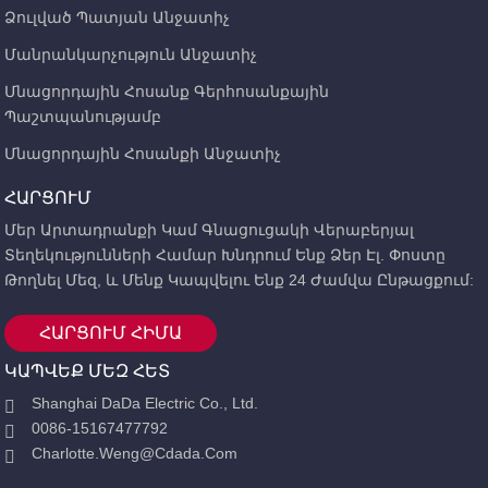
Ձուլված Պատյան Անջատիչ
Մանրանկարչություն Անջատիչ
Մնացորդային Հոսանք Գերհոսանքային
Պաշտպանությամբ
Մնացորդային Հոսանքի Անջատիչ
ՀԱՐՑՈՒՄ
Մեր Արտադրանքի Կամ Գնացուցակի Վերաբերյալ
Տեղեկությունների Համար Խնդրում Ենք Ձեր Էլ. Փոստը
Թողնել Մեզ, ԵՒ Մենք Կապվելու Ենք 24 Ժամվա Ընթացքում:
ՀԱՐՑՈՒՄ ՀԻՄԱ
ԿԱՊՎԵՔ ՄԵԶ ՀԵՏ
Shanghai DaDa Electric Co., Ltd.
0086-15167477792
Charlotte.weng@cdada.com