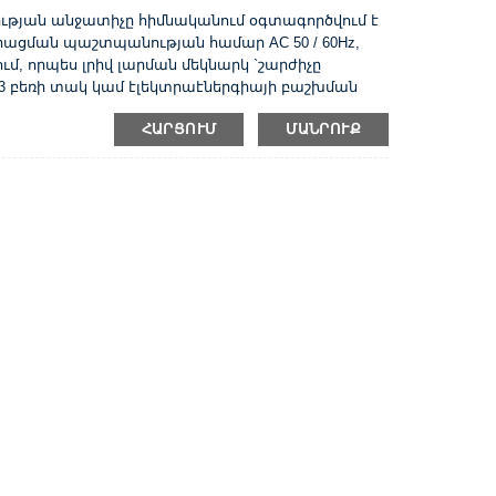
ւթյան անջատիչը հիմնականում օգտագործվում է
իացման պաշտպանության համար AC 50 / 60Hz,
ում, որպես լրիվ լարման մեկնարկ `շարժիչը
C3 բեռի տակ կամ էլեկտրաէներգիայի բաշխման
ումների գերբեռնվածության և կարճ միացման
ՀԱՐՑՈՒՄ
ՄԱՆՐՈՒՔ
տեսակ Տեսակ 3-փուլային շարժիչների 50 / 60Hz
ահատումներ AC-3 կարգի մեջ Ընթացիկ