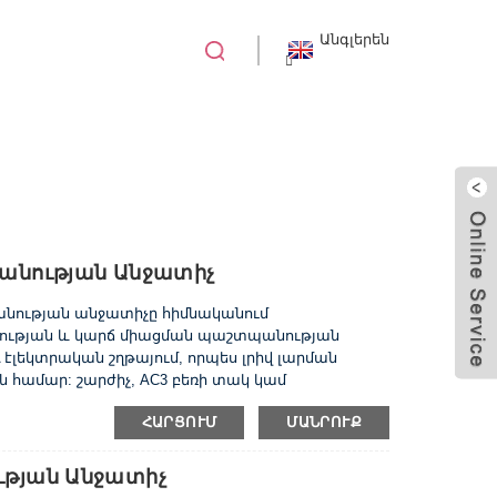
Անգլերեն
ԱՏԻՉ (MPCB)
անության Անջատիչ
անության անջատիչը հիմնականում
ածության և կարճ միացման պաշտպանության
80A էլեկտրական շղթայում, որպես լրիվ լարման
 համար: շարժիչ, AC3 բեռի տակ կամ
 միացումից և էլեկտրական սարքավորումից
ՀԱՐՑՈՒՄ
ՄԱՆՐՈՒՔ
ումից պաշտպանելու համար: Տեխնիկական տեսակ
0Hz շարժիչների ստանդարտ էներգիայի
կ կարգավորման տիրույթ (A) ...
ւթյան Անջատիչ