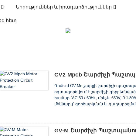
Նորություններ և իրադարձություններ
ԱՐՏԱԴՐԱՆՔ
եզ հետ
ԱՆՔՆԵՐ
ՇԱՐԺԻՉԻ ՊԱՇՏՊԱՆՈՒԹՅԱՆ ԱՆՋ
GV2 Mpcb Շարժիչի Պաշտպ
Դիմում GV-Me շարքի շարժիչի պաշտպ
օգտագործվում է շարժիչի գերբեռնվ
համար `AC 50 / 60Hz, մինչև 660V, 0.1-
մեկնարկ` գործարկման և դադարեցման
էլեկտրաէներգիայի բաշխման ցանցում
գերբեռնվածությունից և կարճ միաց
Տեսակ 3-փուլային շարժիչների 50 / 6
գնահատումներ AC-3 կարգի մեջ Ընթացի
GV-M Շարժիչի Պաշտպանո