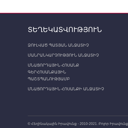
ՏԵՂԵԿԱՏՎՈՒԹՅՈՒՆ
ՁՈՒԼՎԱԾ ՊԱՏՅԱՆ ԱՆՋԱՏԻՉ
ՄԱՆՐԱՆԿԱՐՉՈՒԹՅՈՒՆ ԱՆՋԱՏԻՉ
ՄՆԱՑՈՐԴԱՅԻՆ ՀՈՍԱՆՔ
ԳԵՐՀՈՍԱՆՔԱՅԻՆ
ՊԱՇՏՊԱՆՈՒԹՅԱՄԲ
ՄՆԱՑՈՐԴԱՅԻՆ ՀՈՍԱՆՔԻ ԱՆՋԱՏԻՉ
© Հեղինակային Իրավունք - 2010-2021. Բոլոր Իրավո