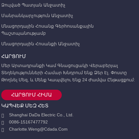
Ձուլված Պատյան Անջատիչ
Մանրանկարչություն Անջատիչ
Մնացորդային Հոսանք Գերհոսանքային
Պաշտպանությամբ
Մնացորդային Հոսանքի Անջատիչ
ՀԱՐՑՈՒՄ
Մեր Արտադրանքի Կամ Գնացուցակի Վերաբերյալ
Տեղեկությունների Համար Խնդրում Ենք Ձեր Էլ. Փոստը
Թողնել Մեզ, ԵՒ Մենք Կապվելու Ենք 24 Ժամվա Ընթացքում:
ՀԱՐՑՈՒՄ ՀԻՄԱ
ԿԱՊՎԵՔ ՄԵԶ ՀԵՏ
Shanghai DaDa Electric Co., Ltd.
0086-15167477792
Charlotte.weng@cdada.com