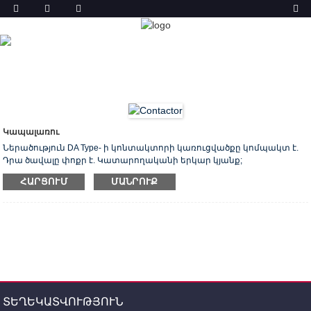
ԱՐՏԱԴՐԱՆՔ
ՏՈՒՆ
ԱՊՐԱՆՔՆԵՐ
ԿԱՊԱԼԱՌՈՒ
Կապալառու
Ներածություն DA Type- ի կոնտակտորի կառուցվածքը կոմպակտ է.
Դրա ծավալը փոքր է. Կատարողականի երկար կյանք;
աշխատանքային կայունություն և հուսալիություն. Տեղադրումը
ՀԱՐՑՈՒՄ
ՄԱՆՐՈՒՔ
հեշտ սպասարկում է: Այն հիմնականում կիրառվում է
քաղաքացիական և արդյունաբերական շարժիչների, էլեկտրական
գծերի, ծածկագիրների, շրջանցման և լուսավորության մեջ և այլն:
Հիմնական տեխնիկական տվյալները. Հիմնական շղթայի
վարկանիշը Ընթացիկ. 9 一 370 Ա Շարժիչի հզորությունը ՝ 4 K 200
ԿՎտ (400 Վ, AC-3)
ՏԵՂԵԿԱՏՎՈՒԹՅՈՒՆ