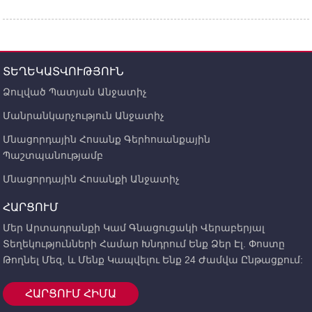
ՏԵՂԵԿԱՏՎՈՒԹՅՈՒՆ
Ձուլված Պատյան Անջատիչ
Մանրանկարչություն Անջատիչ
Մնացորդային Հոսանք Գերհոսանքային
Պաշտպանությամբ
Մնացորդային Հոսանքի Անջատիչ
ՀԱՐՑՈՒՄ
Մեր Արտադրանքի Կամ Գնացուցակի Վերաբերյալ
Տեղեկությունների Համար Խնդրում Ենք Ձեր Էլ. Փոստը
Թողնել Մեզ, ԵՒ Մենք Կապվելու Ենք 24 Ժամվա Ընթացքում:
ՀԱՐՑՈՒՄ ՀԻՄԱ