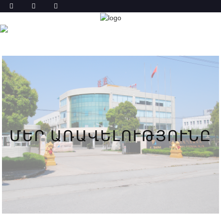
ՄԵՐ ԱՌԱՎԵԼՈՒԹՅՈՒՆԸ
ՏՈՒՆ
ՄԵՐ ԱՌԱՎԵԼՈՒԹՅՈՒՆԸ
ՄԵՐ ԱՌԱՎԵԼՈՒԹՅՈՒՆԸ