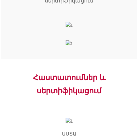
սերտիֆիկացում
Հաստատումներ և
սերտիֆիկացում
ԱՍՏԱ