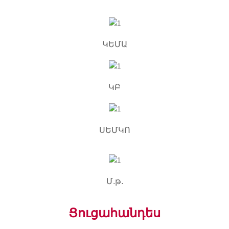
ԿԵՄԱ
ԿԲ
ՍԵՄԿՈ
Մ.թ.
Ցուցահանդես