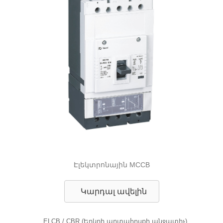
Էլեկտրոնային MCCB
Կարդալ ավելին
ELCB / CBR (Երկրի արտահոսքի անջատիչ)