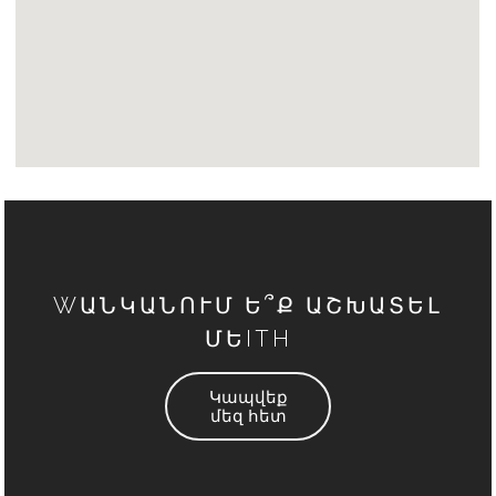
WԱՆԿԱՆՈՒՄ Ե՞Ք ԱՇԽԱՏԵԼ
ՄԵITH
Կապվեք
մեզ հետ