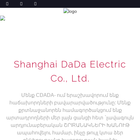
ԿԱՊՎԵՔ ՄԵԶ ՀԵՏ
ՏՈՒՆ
ԿԱՊՎԵՔ ՄԵԶ ՀԵՏ
Shanghai DaDa Electric
Co., Ltd.
Մենք CDADA- ում երաշխավորում ենք
հաճախորդների բավարարվածությունը: Մենք
քրտնաջանորեն համագործակցում ենք
արտադրողների մեր լայն ցանցի հետ `լավագույն
արդյունաբերական ՇՐIRԱՆԱԿՆԵՐԻ ԽԱՆՈՒԹ
ապահովելու համար, ինչը թույլ կտա ձեր