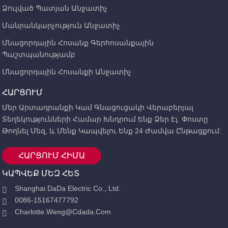
Ձուլված Պատյան Անջատիչ
Մանրանկարչություն Անջատիչ
Մնացորդային Հոսանք Գերհոսանքային
Պաշտպանությամբ
Մնացորդային Հոսանքի Անջատիչ
ՀԱՐՑՈՒՄ
Մեր Արտադրանքի Կամ Գնացուցակի Վերաբերյալ
Տեղեկությունների Համար Խնդրում Ենք Ձեր Էլ. Փոստը
Թողնել Մեզ, ԵՒ Մենք Կապվելու Ենք 24 Ժամվա Ընթացքում:
ՀԱՐՑՈՒՄ ՀԻՄԱ
ԿԱՊՎԵՔ ՄԵԶ ՀԵՏ
Shanghai DaDa Electric Co., Ltd.
0086-15167477792
Charlotte.weng@cdada.com