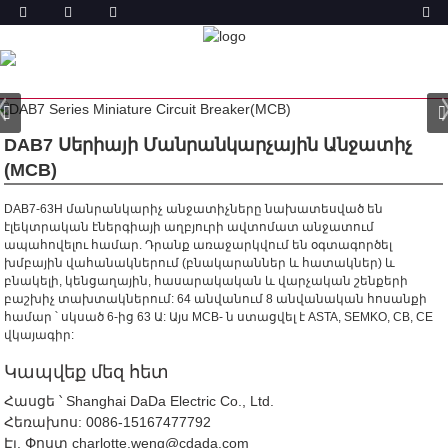
ԱՐՏԱԴՐԱՆՔ
ՏՈՒՆ
ԱՊՐԱՆՔՆԵՐ
ՄԱՆՐԱՆԿԱՐՉՈՒԹՅՈՒՆ
ԱՆՋԱՏԻՉ (MCB)
DAB7-63 ՄԱՆՐԱՆԿԱՐՉՈՒԹՅՈՒՆ
ԱՆՋԱՏԻՉ
DAB7 Սերիայի Մանրանկարչային Անջատիչ
(MCB)
DAB7-63H մանրանկարիչ անջատիչները նախատեսված են
էլեկտրական էներգիայի աղբյուրի ավտոմատ անջատում
ապահովելու համար. Դրանք առաջարկվում են օգտագործել
խմբային վահանակներում (բնակարաններ և հատակներ) և
բնակելի, կենցաղային, հասարակական և վարչական շենքերի
բաշխիչ տախտակներում:
64 անվանում 8 անվանական հոսանքի
համար ՝ սկսած 6-ից 63 Ա: Այս MCB- ն ստացվել է ASTA, SEMKO, CB, CE
վկայագիր:
Կապվեք մեզ հետ
Հասցե ՝ Shanghai DaDa Electric Co., Ltd.
Հեռախոս:
0086-15167477792
Էլ. Փոստ
charlotte.weng@cdada.com