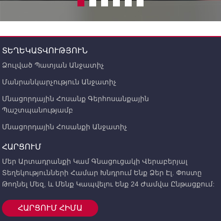
ՏԵՂԵԿԱՏՎՈՒԹՅՈՒՆ
Ձուլված Պատյան Անջատիչ
Մանրանկարչություն Անջատիչ
Մնացորդային Հոսանք Գերհոսանքային
Պաշտպանությամբ
Մնացորդային Հոսանքի Անջատիչ
ՀԱՐՑՈՒՄ
Մեր Արտադրանքի Կամ Գնացուցակի Վերաբերյալ
Տեղեկությունների Համար Խնդրում Ենք Ձեր Էլ. Փոստը
Թողնել Մեզ, ԵՒ Մենք Կապվելու Ենք 24 Ժամվա Ընթացքում:
ՀԱՐՑՈՒՄ ՀԻՄԱ