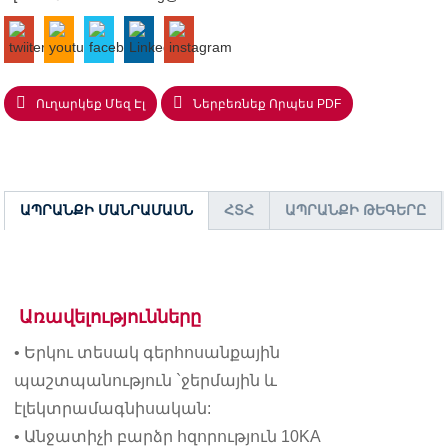
Ուղարկեք Մեզ Էլ
Ներբեռնեք Որպես PDF
ԱՊՐԱՆՔԻ ՄԱՆՐԱՄԱՍՆ
ՀՏՀ
ԱՊՐԱՆՔԻ ԹԵԳԵՐԸ
Առավելությունները
• Երկու տեսակ գերհոսանքային
պաշտպանություն `ջերմային և
էլեկտրամագնիսական:
• Անջատիչի բարձր հզորություն 10KA