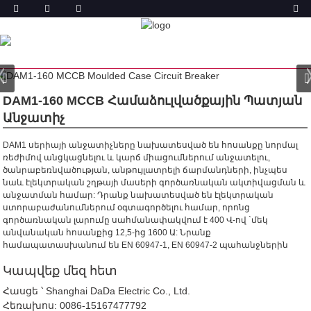
ԱՐՏԱԴՐԱՆՔ
ՏՈՒՆ
ԱՊՐԱՆՔՆԵՐ
ՁԵՒԱՎՈՐՎԱԾ Պ
ԱՏՅԱՆԱՅԻՆ ԱՆՋԱՏԻՉ (MCCB)
DAM1
ՀԱՄԱՁՈՒԼՎԱԾ ՊԱՏՅԱՆ ՇՂԹԱՅԱԿԱՆ ԱՆՋԱՏԻՉ
DAM1-160 1P 2P 3P 4P MCCB
DAM1-160 MCCB Համաձուլվածքային Պատյան
Անջատիչ
DAM1 սերիայի անջատիչները նախատեսված են հոսանքը նորմալ
ռեժիմով անցկացնելու և կարճ միացումներում անջատելու,
ծանրաբեռնվածության, անթույլատրելի ճարմանդների, ինչպես
նաև էլեկտրական շղթայի մասերի գործառնական ակտիվացման և
անջատման համար: Դրանք նախատեսված են էլեկտրական
ստորաբաժանումներում օգտագործելու համար, որոնց
գործառնական լարումը սահմանափակվում է 400 Վ-ով `մեկ
անվանական հոսանքից 12,5-ից 1600 Ա:
Նրանք
համապատասխանում են EN 60947-1, EN 60947-2 պահանջներին
Կապվեք մեզ հետ
Հասցե ՝ Shanghai DaDa Electric Co., Ltd.
Հեռախոս:
0086-15167477792