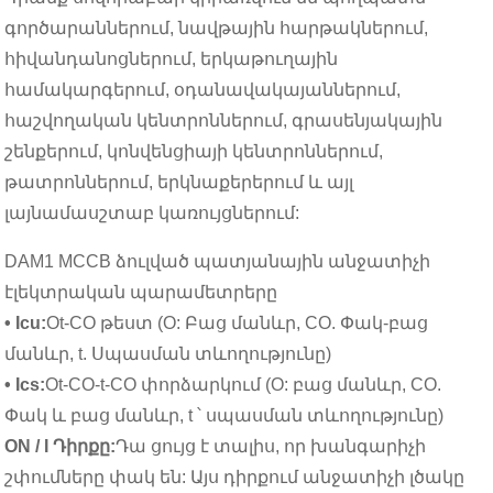
գործարաններում, նավթային հարթակներում,
հիվանդանոցներում, երկաթուղային
համակարգերում, օդանավակայաններում,
հաշվողական կենտրոններում, գրասենյակային
շենքերում, կոնվենցիայի կենտրոններում,
թատրոններում, երկնաքերերում և այլ
լայնամասշտաբ կառույցներում:
DAM1 MCCB ձուլված պատյանային անջատիչի
էլեկտրական պարամետրերը
• Icu:
Ot-CO թեստ (O: Բաց մանևր, CO. Փակ-բաց
մանևր, t. Սպասման տևողությունը)
• Ics:
Ot-CO-t-CO փորձարկում (O: բաց մանևր, CO.
Փակ և բաց մանևր, t ՝ սպասման տևողությունը)
ON / I Դիրքը:
Դա ցույց է տալիս, որ խանգարիչի
շփումները փակ են: Այս դիրքում անջատիչի լծակը