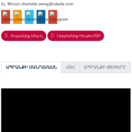
Էլ. Փոստ
charlotte.weng@cdada.com
Ուղարկեք Մեզ Էլ
Ներբեռնեք Որպես PDF
ԱՊՐԱՆՔԻ ՄԱՆՐԱՄԱՍՆ
ՀՏՀ
ԱՊՐԱՆՔԻ ԹԵԳԵՐԸ