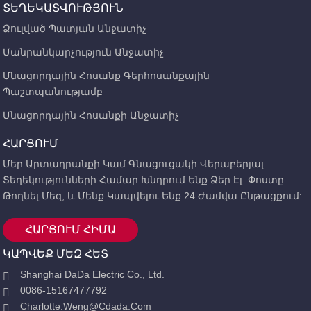
ՏԵՂԵԿԱՏՎՈՒԹՅՈՒՆ
Ձուլված Պատյան Անջատիչ
Մանրանկարչություն Անջատիչ
Մնացորդային Հոսանք Գերհոսանքային
Պաշտպանությամբ
Մնացորդային Հոսանքի Անջատիչ
ՀԱՐՑՈՒՄ
Մեր Արտադրանքի Կամ Գնացուցակի Վերաբերյալ
Տեղեկությունների Համար Խնդրում Ենք Ձեր Էլ. Փոստը
Թողնել Մեզ, ԵՒ Մենք Կապվելու Ենք 24 Ժամվա Ընթացքում:
ՀԱՐՑՈՒՄ ՀԻՄԱ
ԿԱՊՎԵՔ ՄԵԶ ՀԵՏ
Shanghai DaDa Electric Co., Ltd.
0086-15167477792
Charlotte.weng@cdada.com