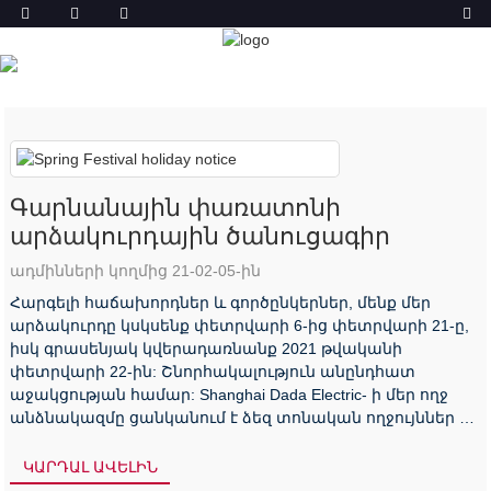
ԼՈՒՐԵՐ
ՏՈՒՆ
ՆՈՐՈՒԹՅՈՒՆՆԵՐ
Գարնանային փառատոնի
արձակուրդային ծանուցագիր
ադմինների կողմից 21-02-05-ին
Հարգելի հաճախորդներ և գործընկերներ, մենք մեր
արձակուրդը կսկսենք փետրվարի 6-ից փետրվարի 21-ը,
իսկ գրասենյակ կվերադառնանք 2021 թվականի
փետրվարի 22-ին: Շնորհակալություն անընդհատ
աջակցության համար: Shanghai Dada Electric- ի մեր ողջ
անձնակազմը ցանկանում է ձեզ տոնական ողջույններ և
...
ԿԱՐԴԱԼ ԱՎԵԼԻՆ