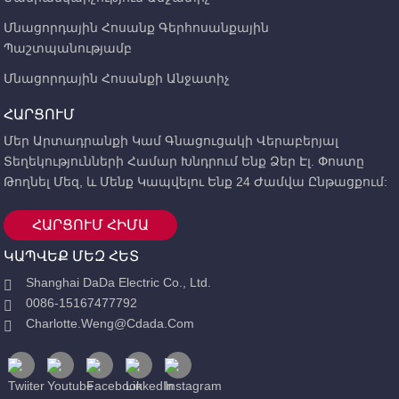
Մնացորդային Հոսանք Գերհոսանքային
Պաշտպանությամբ
Մնացորդային Հոսանքի Անջատիչ
ՀԱՐՑՈՒՄ
Մեր Արտադրանքի Կամ Գնացուցակի Վերաբերյալ
Տեղեկությունների Համար Խնդրում Ենք Ձեր Էլ. Փոստը
Թողնել Մեզ, ԵՒ Մենք Կապվելու Ենք 24 Ժամվա Ընթացքում:
ՀԱՐՑՈՒՄ ՀԻՄԱ
ԿԱՊՎԵՔ ՄԵԶ ՀԵՏ
Shanghai DaDa Electric Co., Ltd.
0086-15167477792
Charlotte.weng@cdada.com