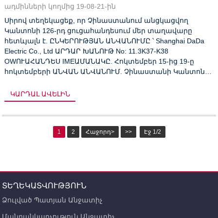
ադմինների կողմից 19-08-21-ին
Սիրով տեղեկացեք, որ Չինաստանում անցկացվող
Կանտոնի 126-րդ ցուցահանդեսում մեր տաղավարը
հետևյալն է. ԸՆԿԵՐՈՒԹՅԱՆ ԱՆՎԱՆՈՒՄԸ ՝ Shanghai DaDa
Electric Co., Ltd ԱՐԴԱՐ ԽԱՆՈՒԹ No: 11.3K37-K38
OWՈՒԱՀԱՆԴԵՍ IMEԱՄԱՆԱԿԸ. Հոկտեմբեր 15-ից 19-ը
հոկտեմբերի ԱՆՎԱՆ ԱՆՎԱՆՈՒՄ. Չինաստանի Կանտոնի
տոնավաճառ Բարի գալուստ մեր տաղավարի սենյակ ՝
բիզնեսի շուրջ բանակցություններ վարելու համար:
ԿԱՐԴԱԼ ԱՎԵԼԻՆ
1
2
Հաջորդ>
>>
Էջ 1/2
ՏԵՂԵԿԱՏՎՈՒԹՅՈՒՆ
Ձուլված Պատյան Անջատիչ
Մանրանկարչություն Անջատիչ