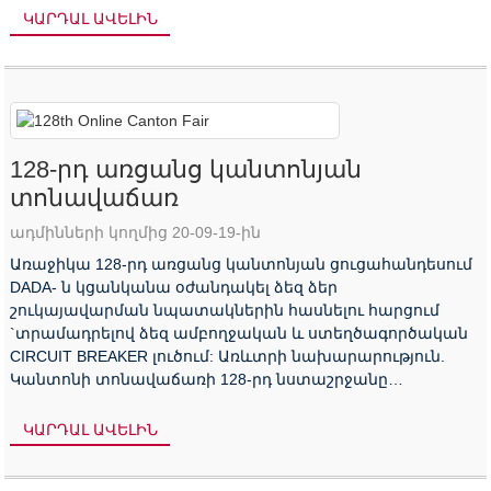
...
ԿԱՐԴԱԼ ԱՎԵԼԻՆ
128-րդ առցանց կանտոնյան
տոնավաճառ
ադմինների կողմից 20-09-19-ին
Առաջիկա 128-րդ առցանց կանտոնյան ցուցահանդեսում
DADA- ն կցանկանա օժանդակել ձեզ ձեր
շուկայավարման նպատակներին հասնելու հարցում
`տրամադրելով ձեզ ամբողջական և ստեղծագործական
CIRCUIT BREAKER լուծում: Առևտրի նախարարություն.
Կանտոնի տոնավաճառի 128-րդ նստաշրջանը
նախատեսված է առցանց ՝ հոկտեմբերի 15-ից 24-ը:
Մինիս ...
ԿԱՐԴԱԼ ԱՎԵԼԻՆ