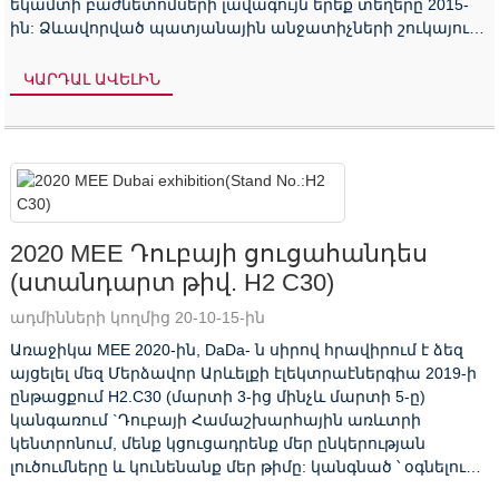
եկամտի բաժնետոմսերի լավագույն երեք տեղերը 2015-
ին: Ձևավորված պատյանային անջատիչների շուկայում
2015-ին: Schneider Electric- ը գերակշռում էր 18,74-ով
ընկալել ...
ԿԱՐԴԱԼ ԱՎԵԼԻՆ
2020 MEE Դուբայի ցուցահանդես
(ստանդարտ թիվ. H2 C30)
ադմինների կողմից 20-10-15-ին
Առաջիկա MEE 2020-ին, DaDa- ն սիրով հրավիրում է ձեզ
այցելել մեզ Մերձավոր Արևելքի էլեկտրաէներգիա 2019-ի
ընթացքում H2.C30 (մարտի 3-ից մինչև մարտի 5-ը)
կանգառում `Դուբայի Համաշխարհային առևտրի
կենտրոնում, մենք կցուցադրենք մեր ընկերության
լուծումները և կունենանք մեր թիմը: կանգնած ՝ օգնելու
ձեզ ցանկացած տեղեկատվություն, որը ձեզ հարկավոր է