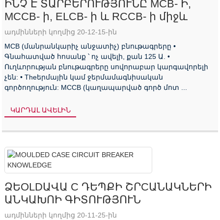
ԻՆՉ Է ՏԱՐԲԵՐՈՒԹՅՈՒՆԸ MCB- Ի,
MCCB- ի, ELCB- ի և RCCB- ի միջև
ադմինների կողմից 20-12-15-ին
MCB (մանրանկարիչ անջատիչ) բնութագրերը •
Գնահատված հոսանք ՝ ոչ ավելի, քան 125 Ա. •
Ուղևորության բնութագրերը սովորաբար կարգավորելի
չեն: • Theերմային կամ ջերմամագնիսական
գործողություն: MCCB (կաղապարված գործ մոտ ...
ԿԱՐԴԱԼ ԱՎԵԼԻՆ
ՁԵOLDԱՎԱ C ԴԵՊՔԻ ՇՐCԱՆԱԿՆԵՐԻ
ԱՆԿԱԽՈԻ ԳԻՏՈՒԹՅՈՒՆ
ադմինների կողմից 20-11-25-ին